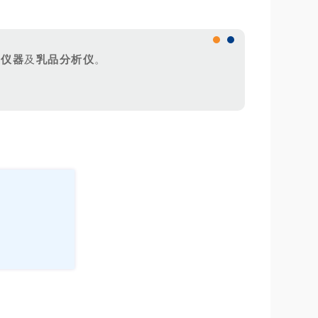
类仪器
及
乳品分析仪
。
参加！